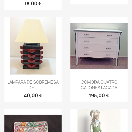
18,00 €
Vista rápida
Vista rápida


LAMPARA DE SOBREMESA
COMODA CUATRO
DE...
CAJONES LACADA
40,00 €
195,00 €