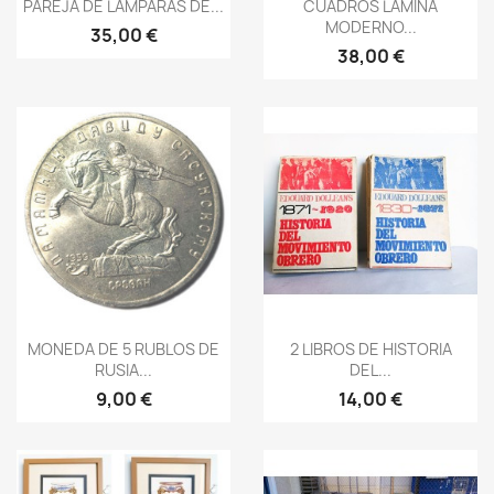


PAREJA DE LAMPARAS DE...
CUADROS LAMINA
MODERNO...
35,00 €
38,00 €
Vista rápida
Vista rápida


MONEDA DE 5 RUBLOS DE
2 LIBROS DE HISTORIA
RUSIA...
DEL...
9,00 €
14,00 €