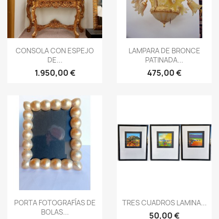
Vista rápida
Vista rápida


CONSOLA CON ESPEJO
LAMPARA DE BRONCE
DE...
PATINADA...
1.950,00 €
475,00 €
Vista rápida
Vista rápida


PORTA FOTOGRAFÍAS DE
TRES CUADROS LAMINA...
BOLAS...
50,00 €