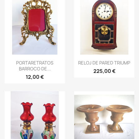
Vista rápida
Vista rápida


PORTARETRATOS
RELOJ DE PARED TRIUMP
BARROCO DE...
225,00 €
12,00 €