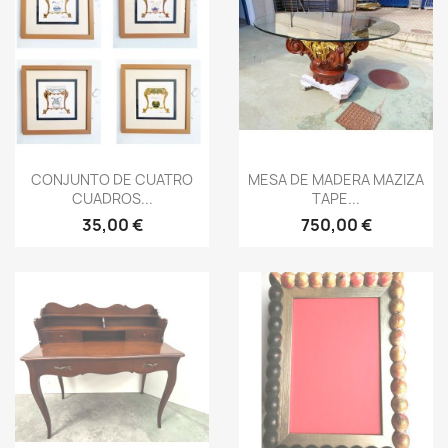
Vista rápida
Vista rápida


CONJUNTO DE CUATRO
MESA DE MADERA MAZIZA
CUADROS...
TAPE...
35,00 €
750,00 €