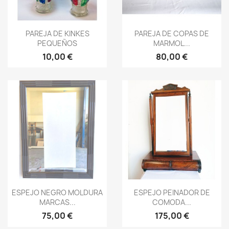
Vista rápida
Vista rápida


PAREJA DE KINKES
PAREJA DE COPAS DE
PEQUEÑOS
MARMOL...
10,00 €
80,00 €
Vista rápida
Vista rápida


ESPEJO NEGRO MOLDURA
ESPEJO PEINADOR DE
MARCAS...
COMODA...
75,00 €
175,00 €