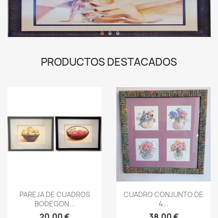
1
2
3
PRODUCTOS DESTACADOS
Vista rápida
Vista rápida


PAREJA DE CUADROS
CUADRO CONJUNTO DE
BODEGON...
4...
20,00 €
38,00 €