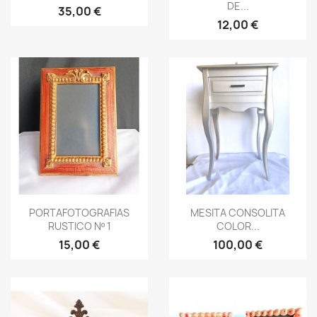
DE...
35,00 €
12,00 €
Vista rápida
Vista rápida


PORTAFOTOGRAFIAS
MESITA CONSOLITA
RUSTICO Nº 1
COLOR...
15,00 €
100,00 €