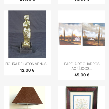
Vista rápida
Vista rápida


FIGURA DE LATON VENUS...
PAREJA DE CUADROS
ACRÍLICOS...
12,00 €
45,00 €