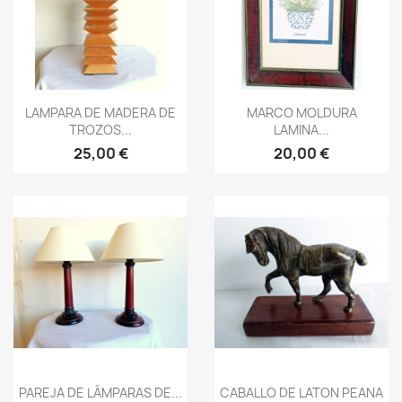
Vista rápida
Vista rápida


LAMPARA DE MADERA DE
MARCO MOLDURA
TROZOS...
LAMINA...
25,00 €
20,00 €
Vista rápida
Vista rápida


PAREJA DE LÁMPARAS DE...
CABALLO DE LATON PEANA