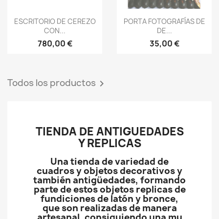
Vista rápida
Vista rápida


ESCRITORIO DE CEREZO
PORTA FOTOGRAFÍAS DE
CON...
DE...
780,00 €
35,00 €
Todos los productos

TIENDA DE ANTIGUEDADES
Y REPLICAS
Una tienda de variedad de
cuadros y objetos decorativos y
también antigüedades, formando
parte de estos objetos replicas de
fundiciones de latón y bronce,
que son realizadas de manera
artesanal, consiguiendo una mu