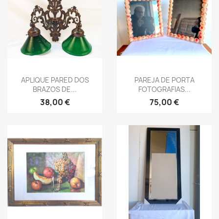
Vista rápida
Vista rápida


APLIQUE PARED DOS
PAREJA DE PORTA
BRAZOS DE...
FOTOGRAFIAS...
38,00 €
75,00 €