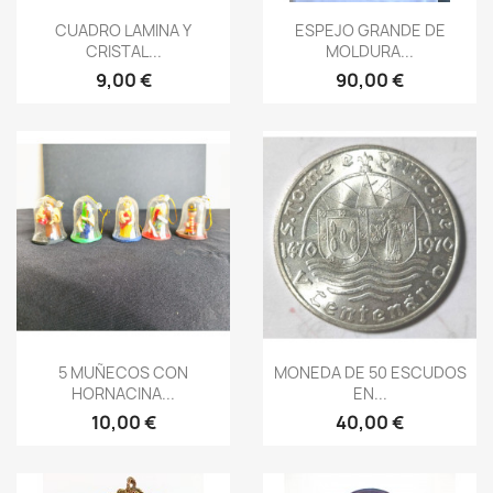
Vista rápida
Vista rápida


CUADRO LAMINA Y
ESPEJO GRANDE DE
CRISTAL...
MOLDURA...
9,00 €
90,00 €
Vista rápida
Vista rápida


5 MUÑECOS CON
MONEDA DE 50 ESCUDOS
HORNACINA...
EN...
10,00 €
40,00 €