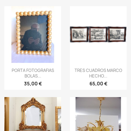
Vista rápida
Vista rápida


PORTA FOTOGRAFIAS
TRES CUADROS MARCO
BOLAS...
HECHO...
35,00 €
65,00 €