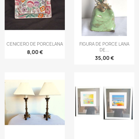
Vista rápida
Vista rápida


CENICERO DE PORCELANA
FIGURA DE PORCE LANA
DE...
8,00 €
35,00 €
Vista rápida
Vista rápida