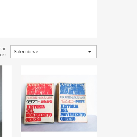
nar

Seleccionar
or: