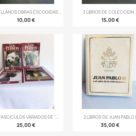
Vista rápida
Vista rápida


LLANOS OBRAS ESCOGIDAS...
3 LIBROS DE COLECCION..
10,00 €
15,00 €
Vista rápida
Vista rápida


FASCICULOS VARIADOS DE "...
2 LIBROS DE JUAN PABLO I
25,00 €
35,00 €