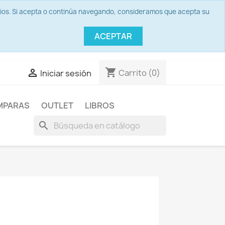
icios. Si acepta o continúa navegando, consideramos que acepta su
ACEPTAR
shopping_cart

Carrito
(0)
Iniciar sesión
MPARAS
OUTLET
LIBROS
search