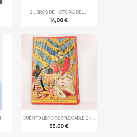
Vista rápida

.
2 LIBROS DE HISTORIA DEL...
14,00 €
Vista rápida

I
CUENTO LIBRO DESPLEGABLE EN...
55,00 €