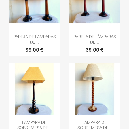
Vista rápida
Vista rápida


PAREJA DE LAMPARAS
PAREJA DE LÁMPARAS
DE...
DE...
35,00 €
35,00 €
Vista rápida
Vista rápida


LÁMPARA DE
LAMPARA DE
SOBREMESA DE...
SOBREMESA DE...