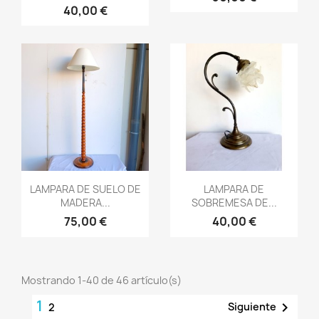
40,00 €
Vista rápida
Vista rápida


LAMPARA DE SUELO DE
LAMPARA DE
MADERA...
SOBREMESA DE...
75,00 €
40,00 €
Mostrando 1-40 de 46 artículo(s)
1

Siguiente
2