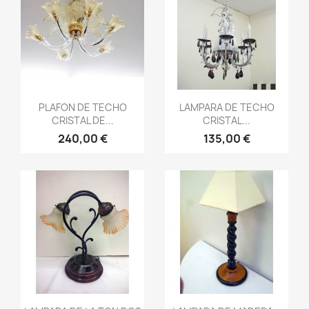
Vista rápida
Vista rápida


PLAFON DE TECHO
LAMPARA DE TECHO
CRISTAL DE...
CRISTAL...
240,00 €
135,00 €
Vista rápida
Vista rápida