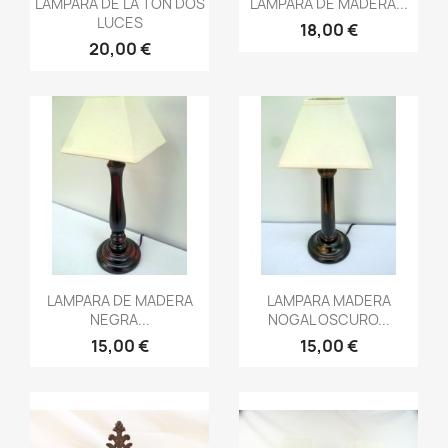


LAMPARA DE LA TON DOS
LAMPARA DE MADERA...
LUCES
18,00 €
20,00 €
Vista rápida
Vista rápida


LAMPARA DE MADERA
LAMPARA MADERA
NEGRA...
NOGAL OSCURO...
15,00 €
15,00 €