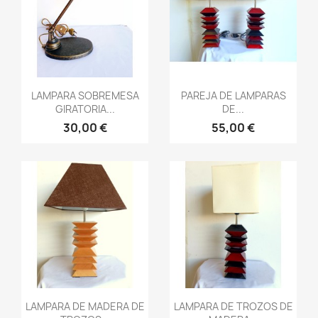
Vista rápida
Vista rápida


LAMPARA SOBREMESA
PAREJA DE LAMPARAS
GIRATORIA...
DE...
30,00 €
55,00 €
Vista rápida
Vista rápida


LAMPARA DE MADERA DE
LAMPARA DE TROZOS DE