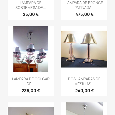
Vista rápida
Vista rápida


LAMPARA DE
LAMPARA DE BRONCE
SOBREMESA DE...
PATINADA...
25,00 €
475,00 €
Vista rápida
Vista rápida


LAMPARA DE COLGAR
DOS LAMPARAS DE
DE...
MESILLAS...
235,00 €
240,00 €