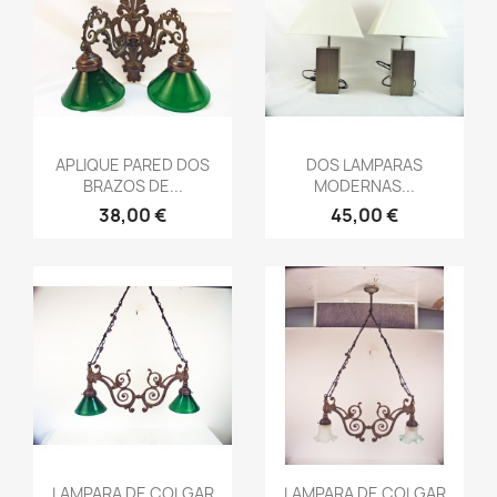
Vista rápida
Vista rápida


APLIQUE PARED DOS
DOS LAMPARAS
BRAZOS DE...
MODERNAS...
38,00 €
45,00 €
Vista rápida
Vista rápida


LAMPARA DE COLGAR
LAMPARA DE COLGAR