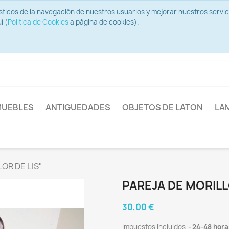
ísticos de la navegación de nuestros usuarios y mejorar nuestros serv
í (
Politica de Cookies
a página de cookies).
UEBLES
ANTIGUEDADES
OBJETOS DE LATON
LA
OR DE LIS"
PAREJA DE MORILL
30,00 €
Impuestos incluidos
24-48 hora