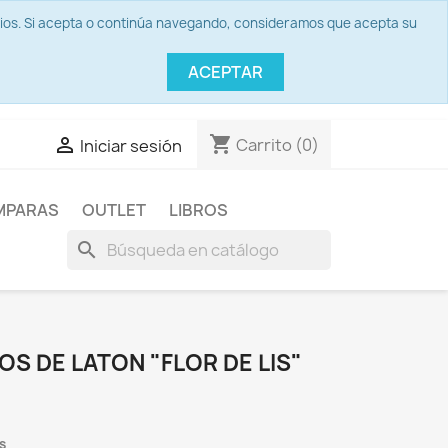
icios. Si acepta o continúa navegando, consideramos que acepta su
ACEPTAR
shopping_cart

Carrito
(0)
Iniciar sesión
MPARAS
OUTLET
LIBROS
search
OS DE LATON "FLOR DE LIS"
s